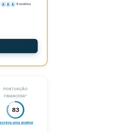
8
avaliou
ÇOS
70
ORTE
80
DIÇÕES
100
ERIÊNCIA
49
18
R$0
PONTUAÇÃO
Sim
FINANCERA
™
ido
Sim
83
Sim
screva uma análise
ÇOS
80
Sim