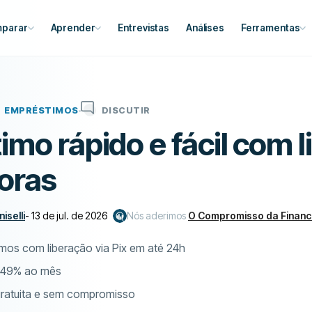
parar
Aprender
Entrevistas
Análises
Ferramentas
EMPRÉSTIMOS
DISCUTIR
mo rápido e fácil com 
oras
iselli
-
13 de jul. de 2026
Nós aderimos
O Compromisso da Financ
os com liberação via Pix em até 24h
1,49% ao mês
ratuita e sem compromisso