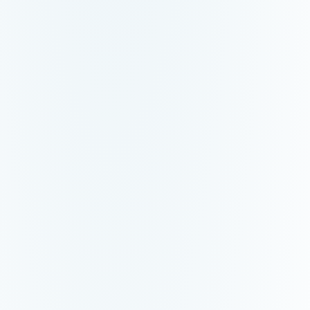
Aceita negativado
Pagamento no fim
Extensões de emp
Pagamento anteci
Pagamento em até
Intermediário
Empréstimo sem ju