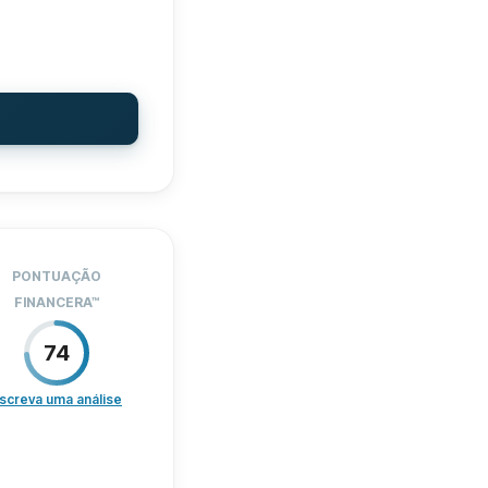
ORTE
40
DIÇÕES
100
8am-5pm
Sim
Sim
18
R$0
PONTUAÇÃO
Sim
FINANCERA
™
ido
Sim
74
Sim
screva uma análise
ÇOS
80
Sim
ORTE
20