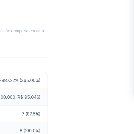
Sim
Não
18
ecisão completa em uma
R$0
Sim
ido
Sim
Sim
-987.22% (365.00%)
Não
00.000 (R$195.046)
8am-5pm
7 (87.5%)
Não
8 (100.0%)