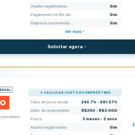
Aceita negativados
Sim
PRE
Pagamento no fim de semana
Sim
SUP
Empresa recomendada
Sim
Ver mais
CON
EXP
Solicitar agora
REQUISITOS
mo
R$50 - R$2.500
Idade mínima
1 mês - 1 ano
Renda mínima
ESSOAL
l
310.99% - 819%
CALCULAR CUSTO DO EMPRÉSTIMO
Conta corrente exigida
Taxa de juros anual
245.7% - 691.57%
o
R$ 19 até R$ 150
Número de telefone nacional exig
Valor do empréstimo
R$250 - R$3.000
s escolhem
Prazo
3 meses - 2 anos
Cidadania exigida
E
Aceita negativados
Sim
PRE
Identificação eletrônica