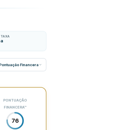
 TAXA
sa
Pontuação Financera
juros
PONTUAÇÃO
FINANCERA
™
76