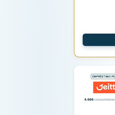
TERMOS E TAXAS
Valor do emprésti
Prazo
EMPRÉSTIMO P
Taxa de juros anua
Taxa de originaçã
4.666
consumidore