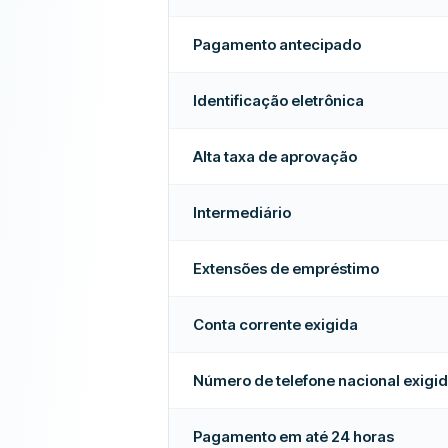
Empresa recomendada
s
Não
Pagamento antecipado
 de semana
Sim
Identificação eletrônica
réstimo
Sim
pado
Sim
Alta taxa de aprovação
 24 horas
Sim
Intermediário
Não
Extensões de empréstimo
ros
Não
Conta corrente exigida
Mais sobre esta empresa
Número de telefone nacional exigi
Pagamento em até 24 horas