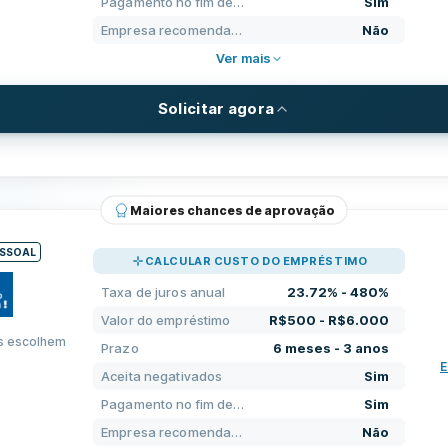
Pagamento no fim de semana
Sim
SUP
Empresa recomendada
Não
CAMPOS ADICIONAIS
CON
Ver mais
Horário de pagamento
Não
Alta taxa de aprovação
Solicitar agora
lamento
Não
Empresa recomendada
REQUISITOS
s
Sim
mo
R$250 - R$3.000
Idade mínima
 de semana
Sim
Maiores chances de aprovação
3 meses - 2 anos
Renda mínima
réstimo
Não
ESSOAL
CALCULAR CUSTO DO EMPRÉSTIMO
l
245.7% - 691.57%
Conta corrente exigida
pado
Sim
Taxa de juros anual
23.72% - 480%
Número de telefone nacional exig
Valor do empréstimo
R$500 - R$6.000
 24 horas
Sim
s escolhem
Prazo
6 meses - 3 anos
Cidadania exigida
E
Não
Aceita negativados
Sim
PRE
Identificação eletrônica
Pagamento no fim de semana
Sim
ros
Não
SUP
Empresa recomendada
Não
CAMPOS ADICIONAIS