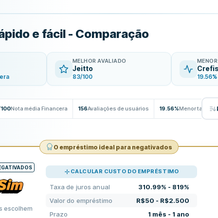
pido e fácil - Comparação
MELHOR AVALIADO
MENOR
Jeitto
Crefi
cera
83/100
19.56%
/100
Nota média Financera
156
Avaliações de usuários
19.56%
Menor taxa de 
O empréstimo ideal para negativados
EGATIVADOS
CALCULAR CUSTO DO EMPRÉSTIMO
Taxa de juros anual
310.99% - 819%
Valor do empréstimo
R$50 - R$2.500
s escolhem
Prazo
1 mês - 1 ano