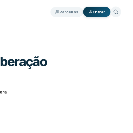
Parceiros
Entrar
liberação
era