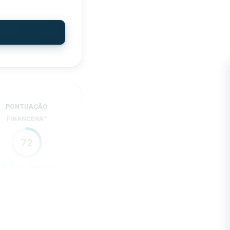
DIÇÕES
80
Sim
Não
18
R$0
PONTUAÇÃO
Sim
FINANCERA
™
ido
Sim
72
Sim
18
avaliou
Sim
ÇOS
60
ORTE
30
DIÇÕES
80
8am-5pm
ERIÊNCIA
61