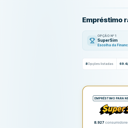
Empréstimo rá
OPÇÃO Nº 1
SuperSim
Escolha da Finan
8
Opções listadas
69.4
EMPRÉSTIMO PARA N
8.927
consumidore