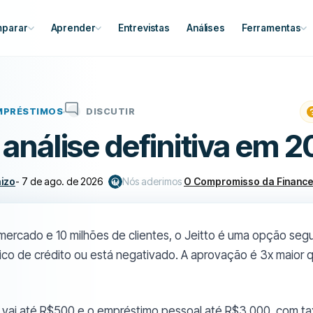
parar
Aprender
Entrevistas
Análises
Ferramentas
MPRÉSTIMOS
DISCUTIR
a análise definitiva em 
aizo
-
7 de ago. de 2026
Nós aderimos
O Compromisso da Financ
ercado e 10 milhões de clientes, o Jeitto é uma opção seg
ico de crédito ou está negativado. A aprovação é 3x maior 
 vai até R$500 e o empréstimo pessoal até R$3.000, com ta