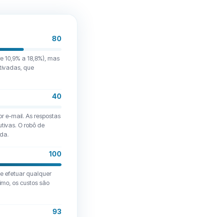
80
re 10,9% a 18,8%), mas
tivadas, que
40
r e-mail. As respostas
tivas. O robô de
ada.
100
de efetuar qualquer
imo, os custos são
93