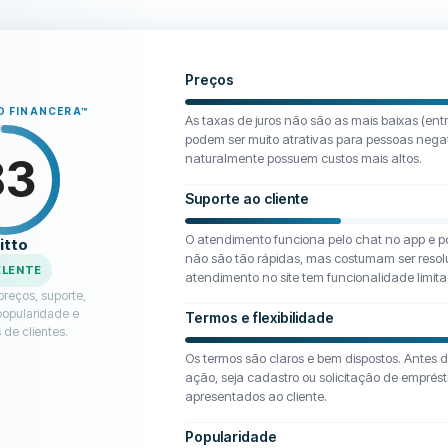
Preços
 FINANCERA
™
As taxas de juros não são as mais baixas (ent
podem ser muito atrativas para pessoas nega
83
naturalmente possuem custos mais altos.
Suporte ao cliente
O atendimento funciona pelo chat no app e po
itto
não são tão rápidas, mas costumam ser resolu
ELENTE
atendimento no site tem funcionalidade limit
reços, suporte,
popularidade e
Termos e flexibilidade
 de clientes.
Os termos são claros e bem dispostos. Antes 
ação, seja cadastro ou solicitação de emprést
apresentados ao cliente.
Popularidade