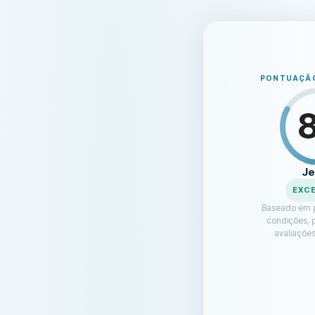
PONTUAÇÃO
Je
EXC
Baseado em p
condições, 
avaliações