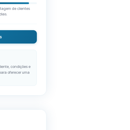
tagem de clientes
dias.
s
liente, condições e
 para oferecer uma