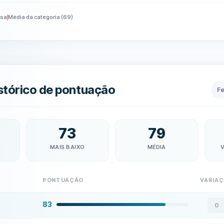
esa
Média da categoria
(
69
)
stórico de pontuação
F
73
79
MAIS BAIXO
MÉDIA
V
PONTUAÇÃO
VARIA
83
0