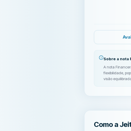
Ava
Sobre a nota 
A nota Financera
flexibilidade, p
visão equilibrada
Como a Jei