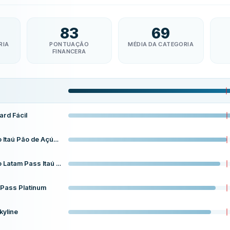
83
69
RIA
PONTUAÇÃO
MÉDIA DA CATEGORIA
FINANCERA
rd Fácil
Cartão Itaú Pão de Açúcar Black
Cartão Latam Pass Itaú Black
 Pass Platinum
kyline