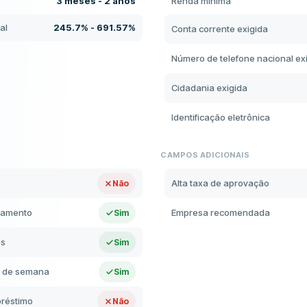
3 meses - 2 anos
Renda mínima
al
245.7% - 691.57%
Conta corrente exigida
Número de telefone nacional ex
Cidadania exigida
Identificação eletrônica
CAMPOS ADICIONAIS
Alta taxa de aprovação
Não
lamento
Empresa recomendada
Sim
os
Sim
m de semana
Sim
réstimo
Não