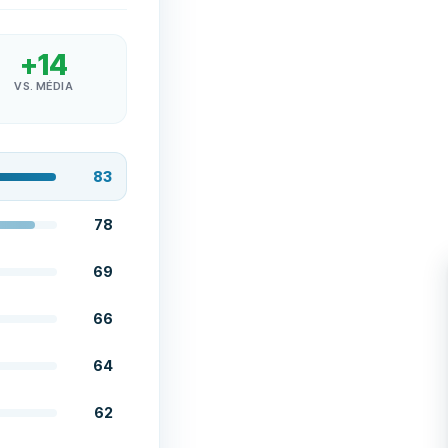
+
14
VS. MÉDIA
83
78
69
66
64
62