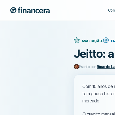
Com
AVALIAÇÃO
E
Jeitto: 
Escrito por
Ricardo L
Com 10 anos de m
tem pouco histór
mercado.
O crédito mensal