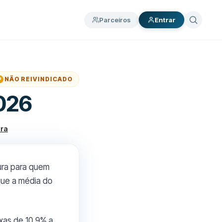
Parceiros
Entrar
NÃO REIVINDICADO
2026
era
ura para quem
que a média do
xas de 10,9% a