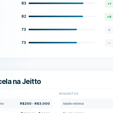
83
+
1
82
+
9
73
0
73
—
cela na Jeitto
REQUISITOS
imo
R$250 - R$3.000
Idade mínima