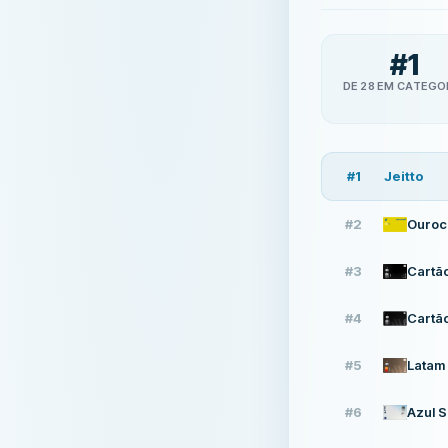
#
1
DE 28 EM CATEGO
#
1
Jeitto
#
2
Ouroca
#
3
#
4
#
5
Latam
#
6
Azul S