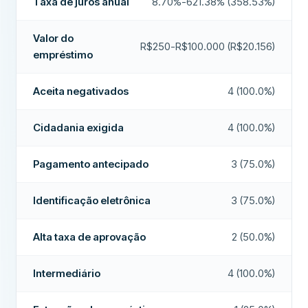
Taxa de juros anual
8.70%-621.38% (358.53%)
Número de telefone nacional exigido
Sim
Alta taxa de aprovação
Não
Cidadania exigida
Sim
Valor do
Empresa recomendada
Não
R$250-R$100.000 (R$20.156)
empréstimo
Identificação eletrônica
Não
Mais sobre esta empresa
RECURSOS
Aceita negativados
4 (100.0%)
Apto a fiador
Não
Cidadania exigida
4 (100.0%)
Período de cancelamento
Não
Pagamento antecipado
3 (75.0%)
Aceita negativados
Sim
Pagamento no fim de semana
Sim
Identificação eletrônica
3 (75.0%)
Extensões de empréstimo
Não
Alta taxa de aprovação
2 (50.0%)
Pagamento antecipado
Não
Intermediário
4 (100.0%)
Pagamento em até 24 horas
Sim
Intermediário
Sim