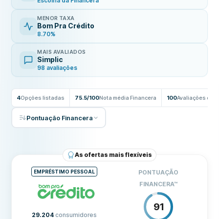
Escolha da Financera
MENOR TAXA
Bom Pra Crédito
8.70%
MAIS AVALIADOS
Simplic
98 avaliações
4
Opções listadas
75.5/100
Nota média Financera
100
Avaliações de 
Pontuação Financera
As ofertas mais flexíveis
EMPRÉSTIMO PESSOAL
PONTUAÇÃO
FINANCERA
™
91
29.204
consumidores