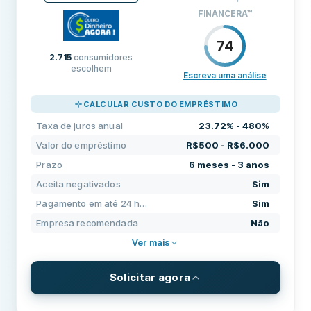
Taxa de juros anual
8.7% - 605.84%
FINANCERA
™
REQUISITOS
74
Idade mínima
18
2.715
consumidores
escolhem
Escreva uma análise
Renda mínima
R$0
PREÇOS
80
CALCULAR CUSTO DO EMPRÉSTIMO
Conta corrente exigida
Sim
SUPORTE
20
Taxa de juros anual
23.72% - 480%
CONDIÇÕES
80
Número de telefone nacional exigido
Sim
Valor do empréstimo
R$500 - R$6.000
Cidadania exigida
Sim
Prazo
6 meses - 3 anos
Aceita negativados
Sim
Identificação eletrônica
Sim
Pagamento em até 24 horas
Sim
RECURSOS
Empresa recomendada
Não
Apto a fiador
Não
Ver mais
Período de cancelamento
Não
Solicitar agora
Aceita negativados
Sim
TERMOS E TAXAS