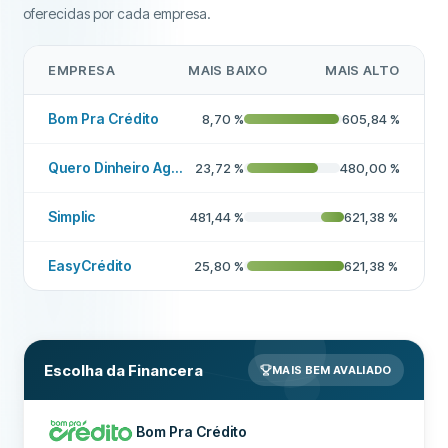
oferecidas por cada empresa.
EMPRESA
MAIS BAIXO
MAIS ALTO
Bom Pra Crédito
8,70
%
605,84
%
Quero Dinheiro Agora
23,72
%
480,00
%
Simplic
481,44
%
621,38
%
EasyCrédito
25,80
%
621,38
%
Escolha da Financera
MAIS BEM AVALIADO
Bom Pra Crédito