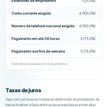
Extensões de empréstimo
1 (25.0%)
Empréstimo sem juros
Não
Conta corrente exigida
4 (100.0%)
CAMPOS ADICIONAIS
Horário de pagamento
8am-5pm
Número de telefone nacional exigido
4 (100.0%)
Alta taxa de aprovação
Não
Pagamento em até 24 horas
3 (75.0%)
Empresa recomendada
Não
Pagamento aos fins de semana
3 (75.0%)
Mais sobre esta empresa
Estatísticas baseadas em
4
empréstimos
Taxas de juros
Veja como as taxas se comparam entre todos os provedores. As
barras mostram a faixa entre as taxas mais baixas e mais altas