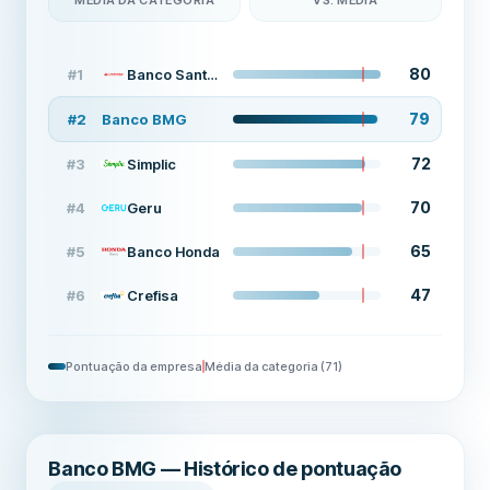
MÉDIA DA CATEGORIA
VS. MÉDIA
80
#
1
Banco Santander
79
#
2
Banco BMG
72
#
3
Simplic
70
#
4
Geru
65
#
5
Banco Honda
47
#
6
Crefisa
Pontuação da empresa
Média da categoria
(
71
)
Banco BMG — Histórico de pontuação