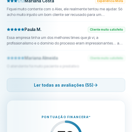
Mariana Costa
Experiência Mista
Fiquei muito contente com o Alex, ele realmente tentou me ajudar. Só
acho muito injusto um bom cliente ser recusado para um
refinanciamento por causa de um erro que talvez tenha acontecido
por falha de outra pessoa ao digitar meus dados incorretamente. Isso
Paula M.
Cliente muito satisfeito
foi feito por terceiros. Não tem nada a ver comigo, foi o seu escritório ou
as pessoas que vocês contrataram. Eu nem ligo tanto para o
Essa empresa tinha um dos melhores times que já vi, a
refinanciamento, o que me incomoda é a minha integridade. Aliás,
profissionalismo e o domínio do processo eram impressionantes… a
isso aconteceu em2018
BMG mudou minha vida e o George deixou tudo tão fácil pra mim,
vocês são os melhores
Mariana Almeida
Cliente muito satisfeito
O atendente foi muito paciente e prestativo
Ler todas as avaliações (55)
PONTUAÇÃO FINANCERA
™