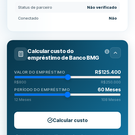
Status de parceiro
Não verificado
Conectado
Não
Calcular custo do
empréstimo de
Banco BMG
R$125.400
VALOR DO EMPRÉSTIMO
R$800
R$250.000
60
Meses
PERÍODO DO EMPRÉSTIMO
12
Meses
108
Meses
Calcular custo