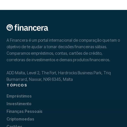
A Financera é um portal internacional de comparação que tem o
objetivo de te ajudar a tomar decisões financeiras sábias.
Comparamos empréstimos, contas, cartões de crédito,
corretoras de investimentos e demais produtos financeiros.
ADD Malta, Level 2, The Fort, Hardrocks Business Park, Triq
Burmarrard, Naxxar, NXR 6345, Malta
TÓPICOS
Empréstimos
Investimento
Finanças Pessoais
Criptomoedas
Cartões