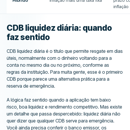
Híbrido
Inflação mais uma taxa fixa
prazo c
inflação
CDB liquidez diária: quando
faz sentido
CDB liquidez diária é o título que permite resgate em dias
úteis, normalmente com o dinheiro voltando para a
conta no mesmo dia ou no próximo, conforme as
regras da instituição. Para muita gente, esse é o primeiro
CDB porque parece uma alternativa prática para a
reserva de emergência.
A lógica faz sentido quando a aplicação tem baixo
risco, boa liquidez e rendimento competitivo. Mas existe
um detalhe que passa despercebido: liquidez diária não
quer dizer que qualquer CDB serve para emergência.
Você ainda precisa conferir o banco emissor, os