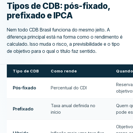
Tipos de CDB: pós-fixado,
prefixado e IPCA
Nem todo CDB Brasil funciona do mesmo jeito. A
diferença principal está na forma como o rendimento é
calculado. Isso muda o risco, a previsibilidade e o tipo
de objetivo para o qual o título faz sentido.
Tipo de CDB
Como rende
Quando 
Reserva
Pós-fixado
Percentual do CDI
objetivo
Taxa anual definida no
Quem que
Prefixado
início
pode es
Objetiv