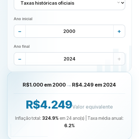
Ano inicial
−
+
Ano final
−
+
→
R$1.000 em 2000
R$4.249 em 2024
R$4.249
Valor equivalente
Inflação total
:
324.9
%
em 24 ano(s)
|
Taxa média anual
:
6.2
%