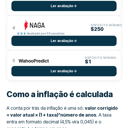
Ler avaliação
DEPÓSITO MÍNIMO
4
$250
Avaliado por 53 usuários
Ler avaliação
DEPÓSITO MÍNIMO
5
$1
Ler avaliação
Como a inflação é calculada
A conta por trás da inflação é uma só:
valor corrigido
= valor atual × (1 + taxa)^número de anos
. A taxa
entra em formato decimal (4,5% vira 0,045) e o