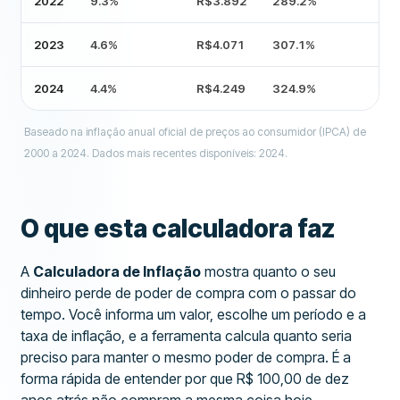
2022
9.3%
R$3.892
289.2
%
2023
4.6%
R$4.071
307.1
%
2024
4.4%
R$4.249
324.9
%
Baseado na inflação anual oficial de preços ao consumidor (IPCA) de
2000 a 2024. Dados mais recentes disponíveis: 2024.
O que esta calculadora faz
A
Calculadora de Inflação
mostra quanto o seu
dinheiro perde de poder de compra com o passar do
tempo. Você informa um valor, escolhe um período e a
taxa de inflação, e a ferramenta calcula quanto seria
preciso para manter o mesmo poder de compra. É a
forma rápida de entender por que R$ 100,00 de dez