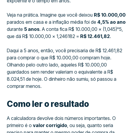
expoente é o tempo em anos.
Veja na prática. Imagine que você deixou
R$ 10.000,00
parados em casa e a inflação média foi de
4,5% ao ano
durante
5 anos
. A conta fica R$ 10.000,00 × (1,045)^5,
que dá R$ 10.000,00 × 1,246182 =
R$ 12.461,82
.
Daqui a 5 anos, então, você precisaria de R$ 12.461,82
para comprar o que R$ 10.000,00 compram hoje.
Olhando pelo outro lado, aqueles R$ 10.000,00
guardados sem render valeriam o equivalente a R$
8.024,51 de hoje. O dinheiro não sumiu, só passou a
comprar menos.
Como ler o resultado
A calculadora devolve dois números importantes. O
primeiro é o
valor corrigido
, ou seja, quanto seria
preciso para manter o mesmo poder de compra da