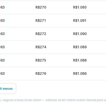
363
R$270
R$1.093
363
R$271
R$1.091
363
R$272
R$1.090
363
R$274
R$1.089
363
R$275
R$1.088
363
R$276
R$1.086
60 meses
PTU, seguros e taxas locais variam — adicione-os em Outros custos mensais para 