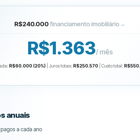
R$240.000
financiamento imobiliário
→
R$1.363
/ mês
rada
:
R$60.000
(
20
%)
|
Juros totais
:
R$250.570
|
Custo total
:
R$550
s anuais
os pagos a cada ano