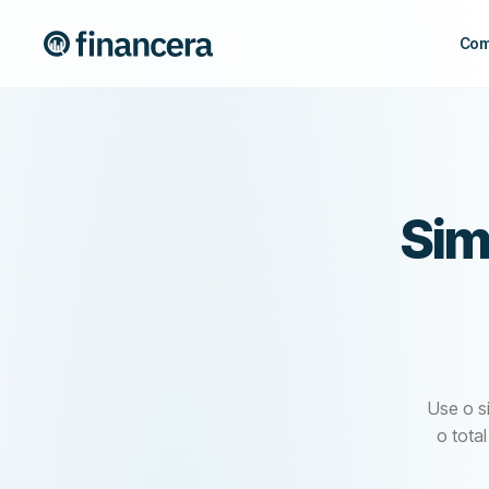
Com
Sim
Use o si
o tota