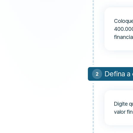
Coloque
400.000
financia
Defina a
Digite 
valor fi