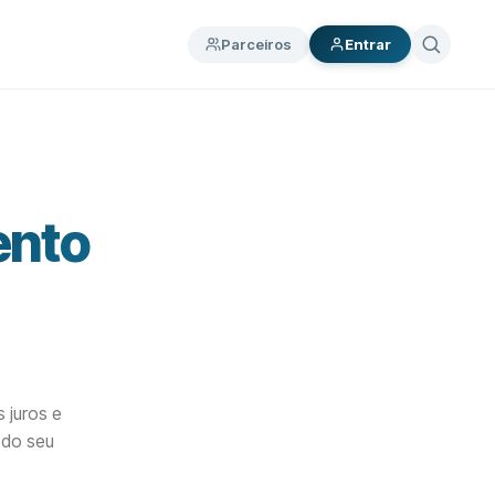
Parceiros
Entrar
ento
s juros e
 do seu