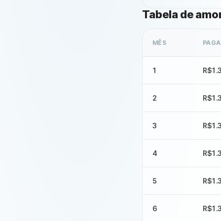
Tabela de amo
MÊS
PAG
1
R$1.
2
R$1.
3
R$1.
4
R$1.
5
R$1.
6
R$1.