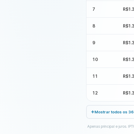
7
R$1.
8
R$1.
9
R$1.
10
R$1.
11
R$1.
12
R$1.
Mostrar todos os 3
Apenas principal e juros. I