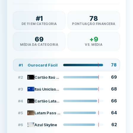
#
1
78
DE 11 EM CATEGORIA
PONTUAÇÃO FINANCERA
69
+
9
MÉDIA DA CATEGORIA
VS. MÉDIA
78
#
1
Ourocard Fácil
69
#
2
Cartão Itaú Pão de Açúcar Black
68
#
3
Itaú Uniclass Visa Signature
66
#
4
Cartão Latam Pass Itaú Black
64
#
5
Latam Pass Platinum
62
#
6
Azul Skyline