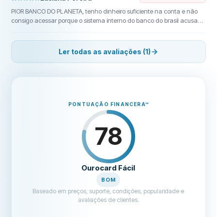
PIOR BANCO DO PLANETA, tenho dinheiro suficiente na conta e não
consigo acessar porque o sistema interno do banco do brasil acusa
fraude quando vc entra no app de outro país. ligamos pra 10 linhas
diferentes de atendimento e ninguém resolve nosso caso. ou seja ter
dinheiro não quer dizer que vc consegue gastar. agora estamos sem
Ler todas as avaliações (1)
saber o que fazer e completamente desamparados. ninguém no
banco quer ou consegue nos ajudar. assim que voltarmos pro brasil,
vamos cancelar nossa conta no banco do brasil e denunciar em todo
meio possível pra nunca em hipótese alguma abrir conta no banco do
brasil.
PONTUAÇÃO FINANCERA
™
78
Ourocard Fácil
BOM
Baseado em preços, suporte, condições, popularidade e
avaliações de clientes.