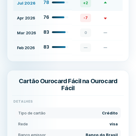
78
Jul 2026
+
2
76
Apr 2026
-7
83
Mar 2026
0
83
Feb 2026
—
Cartão Ourocard Fácil na Ourocard
Fácil
DETALHES
Tipo de cartão
Crédito
Rede
visa
Banco emissor
Banco do Brasil