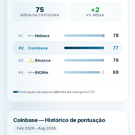
75
+
2
MÉDIA DA CATEGORIA
VS. MÉDIA
78
#
1
Nebeus
77
#
2
Coinbase
76
#
3
Binance
69
#
4
Bit2Me
Pontuação da empresa
Média da categoria
(
75
)
Coinbase — Histórico de pontuação
Feb 2026
–
Aug 2026