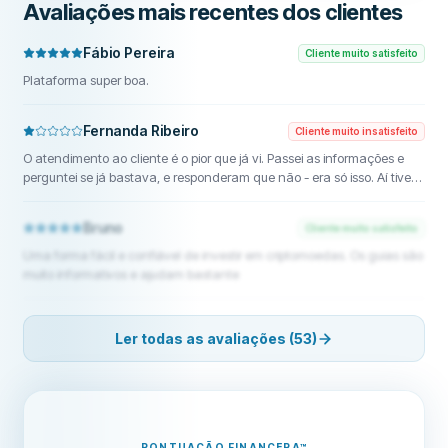
Avaliações mais recentes dos clientes
Fábio Pereira
Cliente muito satisfeito
Plataforma super boa.
Fernanda Ribeiro
Cliente muito insatisfeito
O atendimento ao cliente é o pior que já vi. Passei as informações e
perguntei se já bastava, e responderam que não - era só isso. Aí tive
que perguntar de novo o que mais vocês queriam omg. Meu dinheiro
ficou preso por 10 dias sem solução nem ETA. Não usem esse app pela
Bruno
Cliente muito satisfeito
sua segurança - ticket de referência 25358052
Uma forma fácil e confiável de investir em criptomoedas. Os guias são
muito informativos e ajudam bastante
Ler todas as avaliações (53)
PONTUAÇÃO FINANCERA
™